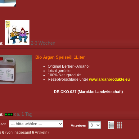
2-3 Wochen
it:
Bio Argan Speiseöl 1Liter
Original Berber - Arganöl
leicht geröstet
100% Naturprodukt
Rezeptvorschläge unter
www.arganprodukte.eu
DE-ÖKO-037 (Marokko Landwirtschaft)
ca. 1 Tag
it:
nach
Anzeigen
s
6
(von insgesamt
6
Artikeln)