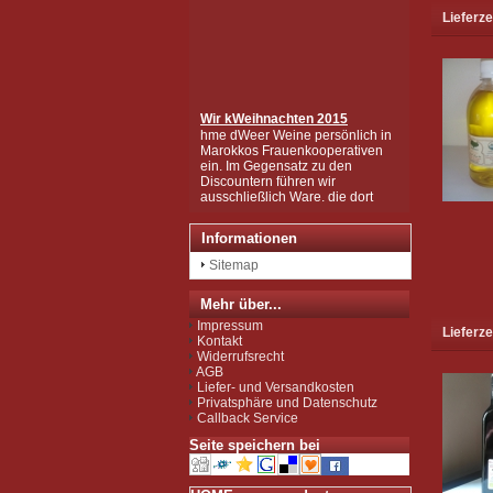
Lieferze
Wir k
Weihnachten 2015
hme dWeer Weine persönlich in
Marokkos Frauenkooperativen
ein. Im Gegensatz zu den
Discountern führen wir
ausschließlich Ware, die dort
gesammelt und hergestellt
wurden, die in mühsamer
Handarbeit zu den wertvollen
Informationen
Produkten wurden, wie Sie sie
bei uns kaufen können.
Sitemap
Wir sind zudem von der EU als
Importeur zugelassen und
Mehr über...
unterliegen der Kontrolle nach
der sog. Novel-Food-VO.
Impressum
Lieferze
Seit Juli 2012 sind wir für das
Kontakt
Argan Speiseöl BIO-zertifiziert
Widerrufsrecht
gemäß EG-Öko-Verordnung
AGB
durch DE-ÖKO-037 (Marokko
Liefer- und Versandkosten
Landwirtschaft)
Privatsphäre und Datenschutz
Callback Service
Seite speichern bei