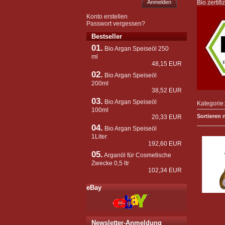
Anmelden
Bio zerti
Konto erstellen
Passwort vergessen?
Bestseller
01.
Bio Argan Speiseöl 250
ml
48,15 EUR
02.
Bio Argan Speiseöl
200ml
38,52 EUR
03.
Bio Argan Speiseöl
Kategorie
100ml
Sortieren 
20,33 EUR
04.
Bio Argan Speiseöl
1Liter
192,60 EUR
05.
Arganöl für Cosmetische
Zwecke 0,5 ltr
102,34 EUR
eBay
Newsletter-Anmeldung