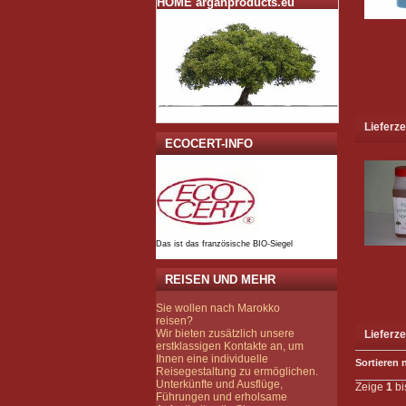
HOME arganproducts.eu
Lieferze
ECOCERT-INFO
Das ist das französische BIO-Siegel
REISEN UND MEHR
Sie wollen nach Marokko
reisen?
Wir bieten zusätzlich unsere
Lieferze
erstklassigen Kontakte an, um
Ihnen eine individuelle
Sortieren 
Reisegestaltung zu ermöglichen.
Unterkünfte und Ausflüge,
Zeige
1
bi
Führungen und erholsame