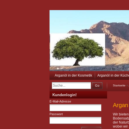
Arganöl in der Kosmetik
Arganöl in der Küch
Go
Startseite
»
Kundenlogin!
E-Mail-Adresse
Argan
Passwort
Wir bieten
Bodensatz 
der Naturb
wobei wir