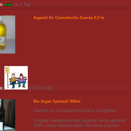
ca. 1 Tag
it:
Arganöl für Cosmetische Zwecke 0,5 ltr
2-3 Wochen
it:
Bio Argan Speiseöl 500ml
Flasche m. Schraubverschluß u. Ausgießer
Original marokkanisches Arganöl, leicht geröstet
100% reines Naturprodukt ohne jede Zusätze