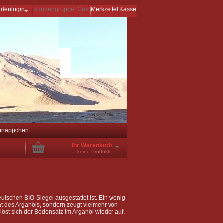
ndenlogin
Kundengruppe: Gast
Merkzettel
Kasse
hnäppchen
Ihr Warenkorb
keine Produkte
utschen BIO-Siegel ausgestattet ist.
Ein wenig
tät des Arganöls, sondern zeugt vielmehr von
 löst sich der Bodensatz im Arganöl wieder auf,