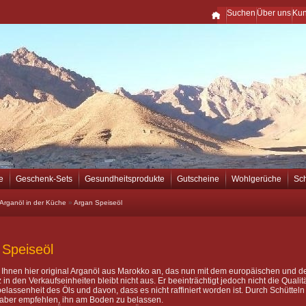
Suchen
Über uns
Ku
e
Geschenk-Sets
Gesundheitsprodukte
Gutscheine
Wohlgerüche
Sc
Arganöl in der Küche
»
Argan Speiseöl
 Speiseöl
 Ihnen hier original Arganöl aus Marokko an, das nun mit dem europäischen und de
in den Verkaufseinheiten bleibt nicht aus. Er beeinträchtigt jedoch nicht die Quali
elassenheit des Öls und davon, dass es nicht raffiniert worden ist. Durch Schütteln
 aber empfehlen, ihn am Boden zu belassen.