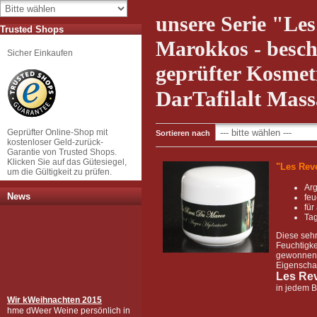
unsere Serie "Le
Trusted Shops
Marokkos - besch
Sicher Einkaufen
geprüfter Kosmet
DarTafilalt Mas
Geprüfter Online-Shop mit
Sortieren nach
kostenloser Geld-zurück-
Garantie von Trusted Shops.
Klicken Sie auf das Gütesiegel,
"Les Rev
um die Gültigkeit zu prüfen.
Arg
News
feu
für
Ta
Diese sehr
Feuchtigke
gewonnen 
Eigenschaf
Les Re
in jedem B
Wir k
Weihnachten 2015
hme dWeer Weine persönlich in
Marokkos Frauenkooperativen