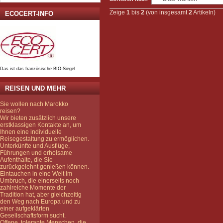
Zeige
1
bis
2
(von insgesamt
2
Artikeln)
ECOCERT-INFO
Das ist das französische BIO-Siegel
REISEN UND MEHR
Sie wollen nach Marokko
reisen?
Wir bieten zusätzlich unsere
erstklassigen Kontakte an, um
Ihnen eine individuelle
Reisegestaltung zu ermöglichen.
Unterkünfte und Ausflüge,
Führungen und erholsame
Aufenthalte, die Sie
zurückgelehnt genießen können.
Eintauchen in eine Welt im
Umbruch, die einerseits noch
zahlreiche Momente der
Tradition hat, aber gleichzeitig
den Weg nach Europa und zu
einer aufgeklärten
Gesellschaftsform sucht.
Offene, tolerante Menschen, die