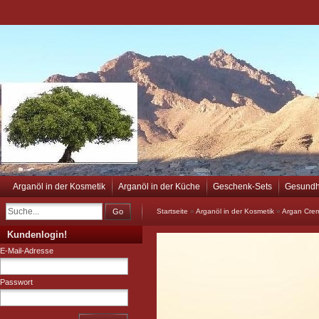
Arganöl in der Kosmetik
Arganöl in der Küche
Geschenk-Sets
Gesundh
Go
Startseite
»
Arganöl in der Kosmetik
»
Argan Cre
Kundenlogin!
E-Mail-Adresse
Passwort