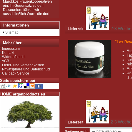
ein. Im Gegensatz zu den
Discountern führen wir
ausschließlich Ware, die dort
gesammelt und hergestellt
wurden, die in mühsamer
Handarbeit zu den wertvollen
Informationen
Produkten wurden, wie Sie sie
2-3 Woche
Lieferzeit:
bei uns kaufen können.
Sitemap
Wir sind zudem von der EU als
Importeur zugelassen und
"Les Rev
Mehr über...
unterliegen der Kontrolle nach
der sog. Novel-Food-VO.
Impressum
Ar
Seit Juli 2012 sind wir für das
Kontakt
Ta
Argan Speiseöl BIO-zertifiziert
Widerrufsrecht
seh
gemäß EG-Öko-Verordnung
AGB
rei
durch DE-ÖKO-037 (Marokko
Liefer- und Versandkosten
An
Landwirtschaft)
Privatsphäre und Datenschutz
wä
Callback Service
die
Seite speichern bei
HOME arganproducts.eu
2-3 Woche
Lieferzeit:
Sortieren nach