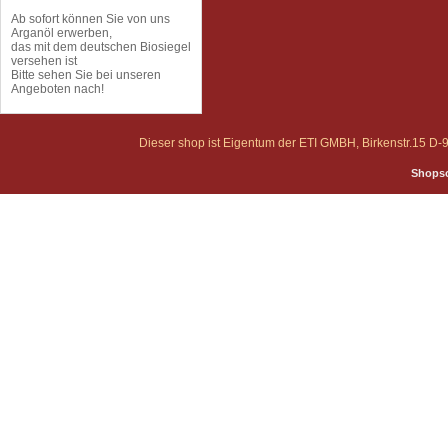
Ab sofort können Sie von uns
Arganöl erwerben,
das mit dem deutschen Biosiegel
versehen ist
Bitte sehen Sie bei unseren
Angeboten nach!
Dieser shop ist Eigentum der ETI GMBH, Birkenstr.15 
Shopso