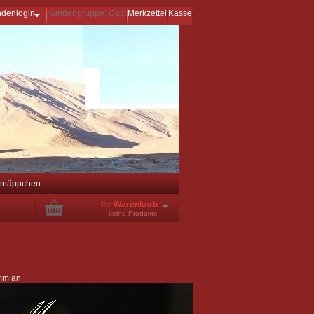
ndenlogin
Kundengruppe: Gast
Merkzettel
Kasse
hnäppchen
Ihr Warenkorb
keine Produkte
amm an