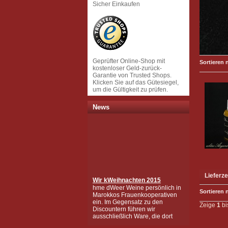
Sicher Einkaufen
Geprüfter Online-Shop mit
Sortieren 
kostenloser Geld-zurück-
Garantie von Trusted Shops.
Klicken Sie auf das Gütesiegel,
um die Gültigkeit zu prüfen.
News
Wir k
Weihnachten 2015
Lieferze
hme dWeer Weine persönlich in
Marokkos Frauenkooperativen
Sortieren 
ein. Im Gegensatz zu den
Discountern führen wir
Zeige
1
bi
ausschließlich Ware, die dort
gesammelt und hergestellt
wurden, die in mühsamer