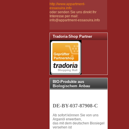
http://www.appartment-
essaouira.info
oder senden Sie uns direkt Ihr
Interesse per mail:
info@appartment-essaouira.info
Tradoria-Shop Partner
BIO-Produkte aus
Biologischem Anbau
DE-BY-037-87908-C
Ab sofort können Sie von uns
Arganöl erwerben,
das mit dem deutschen Biosiegel
versehen ist