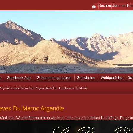
Suchen
Über uns
Ku
e
Geschenk-Sets
Gesundheitsprodukte
Gutscheine
Wohlgerüche
Sc
Arganöl in der Kosmetik
»
Argan Hautöle
»
Les Reves Du Maroc
eves Du Maroc Arganöle
ersönliches Wohlbefinden bieten wir Ihnen hier unser spezielles Hautpflege-Progr