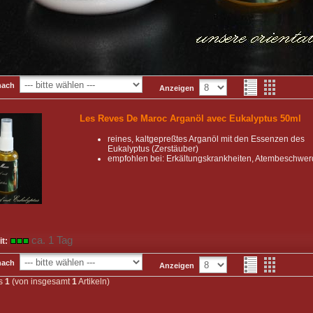
nach
Anzeigen
Les Reves De Maroc Arganöl avec Eukalyptus 50ml
reines, kaltgepreßtes Arganöl mit den Essenzen des
Eukalyptus (Zerstäuber)
empfohlen bei: Erkältungskrankheiten, Atembeschwe
ca. 1 Tag
it:
nach
Anzeigen
s
1
(von insgesamt
1
Artikeln)