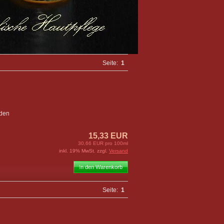
Seite:
1
rden
15,33 EUR
30,66 EUR pro 100ml
inkl. 19% MwSt. zzgl.
Versand
In den Warenkorb
Seite:
1