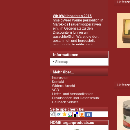
Lieferze
Wir k
Weihnachten 2015
hme dWeer Weine persönlich in
Marokkos Frauenkooperativen
ein. Im Gegensatz zu den
Discountern führen wir
ausschließlich Ware, die dort
gesammelt und hergestellt
wurden, die in mühsamer
Handarbeit zu den wertvollen
Produkten wurden, wie Sie sie
bei uns kaufen können.
Informationen
Wir sind zudem von der EU als
Importeur zugelassen und
Sitemap
unterliegen der Kontrolle nach
der sog. Novel-Food-VO.
Mehr über...
Seit Juli 2012 sind wir für das
Argan Speiseöl BIO-zertifiziert
Impressum
gemäß EG-Öko-Verordnung
Kontakt
durch DE-ÖKO-037 (Marokko
Lieferze
Widerrufsrecht
Landwirtschaft)
AGB
Liefer- und Versandkosten
Privatsphäre und Datenschutz
Callback Service
Seite speichern bei
HOME arganproducts.eu