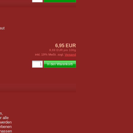
aut
6,95 EUR
8,69 EUR pro 100g
inkl. 19% MwSt. zzgl.
Versand
In den Warenkorb
n,
r alle
werden
orbenen
 nassen