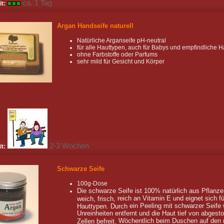
ca. 1 Tag
it:
Argan Handseife naturell
Natürliche Arganseife pH-neutral
für alle Hauttypen, auch für Babys und empfindliche H
ohne
Farbstoffe oder
Parfums
sehr mild
für
Gesicht und Körper
2-3 Wochen
it:
Schwarze Seife
100g-Dose
Die
schwarze Seife
ist 100% natürlich
aus Pflanze
reich an Vitamin
E und
eignet sich
fü
weich, frisch,
ein
Peeling
mit schwarzer Seife
Hauttypen. Durch
Unreinheiten entfernt und die Haut tief von abgest
Wöchentlich beim Duschen auf den
Zellen befreit.