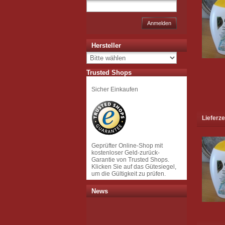
Anmelden
Hersteller
Trusted Shops
Sicher Einkaufen
Lieferze
Geprüfter Online-Shop mit
kostenloser Geld-zurück-
Garantie von Trusted Shops.
Klicken Sie auf das Gütesiegel,
um die Gültigkeit zu prüfen.
News