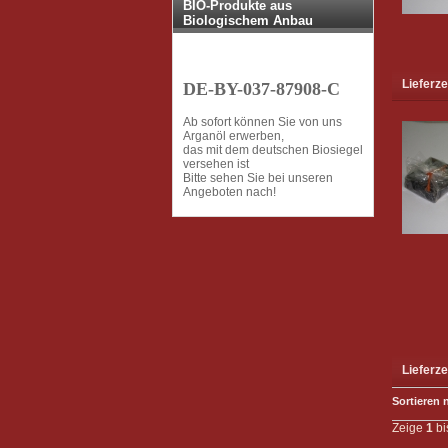
BIO-Produkte aus
Biologischem Anbau
Lieferze
DE-BY-037-87908-C
Ab sofort können Sie von uns
Arganöl erwerben,
das mit dem deutschen Biosiegel
versehen ist
Bitte sehen Sie bei unseren
Angeboten nach!
Lieferze
Sortieren 
Zeige
1
bi