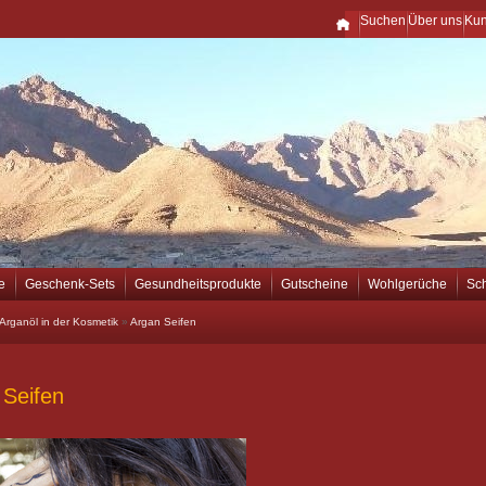
Suchen
Über uns
Ku
e
Geschenk-Sets
Gesundheitsprodukte
Gutscheine
Wohlgerüche
Sc
Arganöl in der Kosmetik
»
Argan Seifen
 Seifen