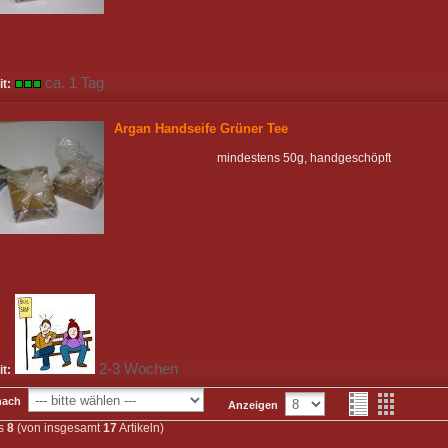
ca. 1 Tag
it:
Argan Handseife Grüner Tee
mindestens 50g, handgeschöpft
2-3 Wochen
it:
nach
Anzeigen
s
8
(von insgesamt
17
Artikeln)