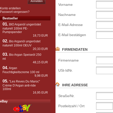
Anmelden
Vorname
Konto erstellen
Passwort vergessen?
Nachname
Bestseller
01.
E-Mail-Adresse
BIO Arganöl ungeröstet
naturell 100ml PE-
Pumpspender
E-Mail bestätigen
18,73 EUR
02.
Bio Arganöl ungeröstet
naturell 100ml OEUV
20,33 EUR
FIRMENDATEN
03.
Bio Argan Speiseöl 250
ml
Firmenname
48,15 EUR
04.
Argan
USt-IdNr.
Feuchtigkeitscreme 100 ml
9,98 EUR
05.
"Les Reves Du Maroc"
IHRE ADRESSE
Créme D'Argan anti-ride
100ml
16,95 EUR
Straße/Nr.
eBay
Postleitzahl / Ort