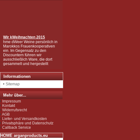
Wir k
Weihnachten 2015
hme dWeer Weine persönlich in
Marokkos Frauenkooperativen
ein. Im Gegensatz zu den
Discountern führen wir
ausschließlich Ware, die dort
gesammelt und hergestellt
wurden, die in mühsamer
Handarbeit zu den wertvollen
Produkten wurden, wie Sie sie
Informationen
bei uns kaufen können.
Wir sind zudem von der EU als
Sitemap
Importeur zugelassen und
unterliegen der Kontrolle nach
Mehr über...
der sog. Novel-Food-VO.
Seit Juli 2012 sind wir für das
Impressum
Argan Speiseöl BIO-zertifiziert
Kontakt
gemäß EG-Öko-Verordnung
Widerrufsrecht
durch DE-ÖKO-037 (Marokko
AGB
Landwirtschaft)
Liefer- und Versandkosten
Privatsphäre und Datenschutz
Callback Service
HOME arganproducts.eu