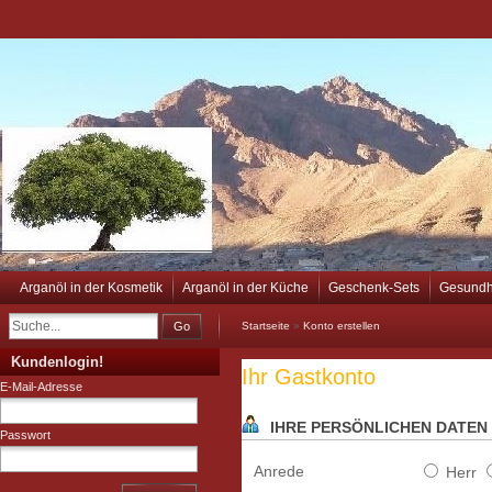
Arganöl in der Kosmetik
Arganöl in der Küche
Geschenk-Sets
Gesundh
Go
Startseite
»
Konto erstellen
Kundenlogin!
Ihr Gastkonto
E-Mail-Adresse
IHRE PERSÖNLICHEN DATEN
Passwort
Anrede
Herr