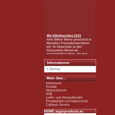
Wir k
Weihnachten 2015
hme dWeer Weine persönlich in
Marokkos Frauenkooperativen
ein. Im Gegensatz zu den
Discountern führen wir
ausschließlich Ware, die dort
gesammelt und hergestellt
wurden, die in mühsamer
Handarbeit zu den wertvollen
Informationen
Produkten wurden, wie Sie sie
bei uns kaufen können.
Sitemap
Wir sind zudem von der EU als
Importeur zugelassen und
Mehr über...
unterliegen der Kontrolle nach
der sog. Novel-Food-VO.
Impressum
Seit Juli 2012 sind wir für das
Kontakt
Argan Speiseöl BIO-zertifiziert
Widerrufsrecht
gemäß EG-Öko-Verordnung
AGB
durch DE-ÖKO-037 (Marokko
Liefer- und Versandkosten
Landwirtschaft)
Privatsphäre und Datenschutz
Callback Service
HOME arganproducts.eu