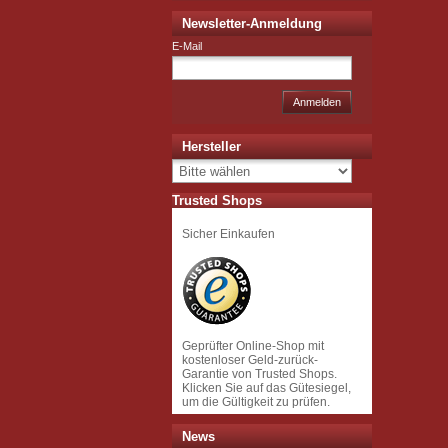
Newsletter-Anmeldung
E-Mail
Anmelden
Hersteller
Trusted Shops
Sicher Einkaufen
Geprüfter Online-Shop mit
kostenloser Geld-zurück-
Garantie von Trusted Shops.
Klicken Sie auf das Gütesiegel,
um die Gültigkeit zu prüfen.
News