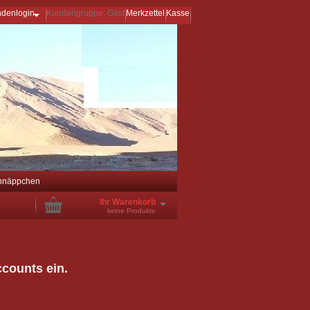
ndenlogin
Kundengruppe: Gast
Merkzettel
Kasse
hnäppchen
Ihr Warenkorb
keine Produkte
ccounts ein.