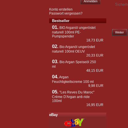
Anmelden
Sicherh
Konto erstellen
Passwort vergessen?
Bestseller
01.
BIO Arganöl ungeröstet
naturell 100ml PE-
Weiter
Pumpspender
18,73 EUR
02.
Bio Arganöl ungeröstet
naturell 100ml OEUV
20,33 EUR
03.
Bio Argan Speiseöl 250
ml
48,15 EUR
04.
Argan
Feuchtigkeitscreme 100 ml
9,98 EUR
05.
"Les Reves Du Maroc"
Créme D'Argan anti-ride
100ml
16,95 EUR
eBay