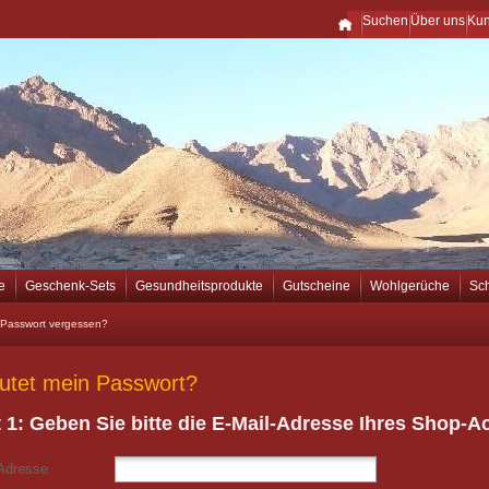
Suchen
Über uns
Ku
e
Geschenk-Sets
Gesundheitsprodukte
Gutscheine
Wohlgerüche
Sc
Passwort vergessen?
autet mein Passwort?
t 1: Geben Sie bitte die E-Mail-Adresse Ihres Shop-A
Adresse