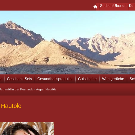
Suchen
Über uns
Ku
e
Geschenk-Sets
Gesundheitsprodukte
Gutscheine
Wohlgerüche
Sc
Arganöl in der Kosmetik
»
Argan Hautöle
 Hautöle