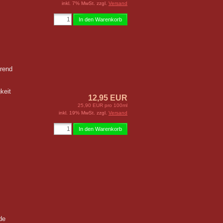
inkl. 7% MwSt. zzgl.
Versand
In den Warenkorb
erend
keit
12,95 EUR
25,90 EUR pro 100ml
inkl. 19% MwSt. zzgl.
Versand
In den Warenkorb
de