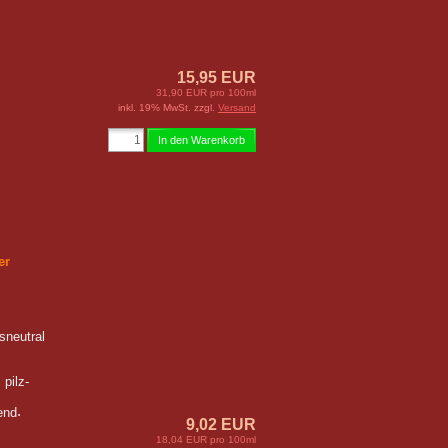
15,95 EUR
31,90 EUR pro 100ml
inkl. 19% MwSt. zzgl.
Versand
In den Warenkorb
er
sneutral
 pilz-
.
end
9,02 EUR
18,04 EUR pro 100ml