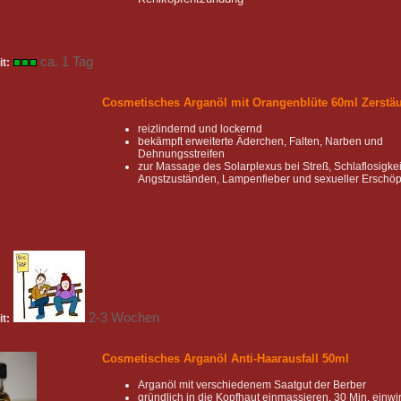
ca. 1 Tag
it:
Cosmetisches Arganöl mit Orangenblüte 60ml Zerstä
reizlindernd und lockernd
bekämpft erweiterte Äderchen, Falten, Narben und
Dehnungsstreifen
zur Massage des Solarplexus bei Streß, Schlaflosigkei
Angstzuständen, Lampenfieber und sexueller Erschö
2-3 Wochen
it:
Cosmetisches Arganöl Anti-Haarausfall 50ml
Arganöl mit verschiedenem Saatgut der Berber
gründlich in die Kopfhaut einmassieren, 30 Min. einwi