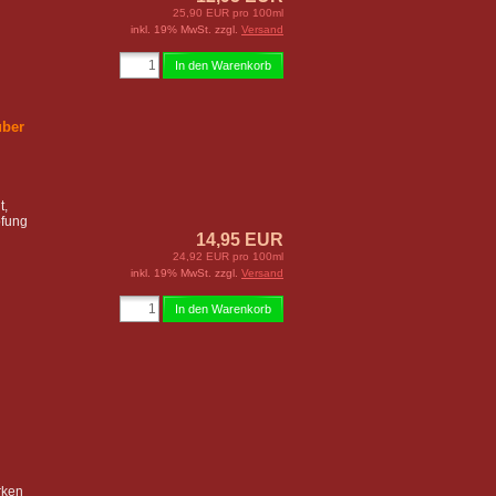
25,90 EUR pro 100ml
inkl. 19% MwSt. zzgl.
Versand
In den Warenkorb
uber
t,
pfung
14,95 EUR
24,92 EUR pro 100ml
inkl. 19% MwSt. zzgl.
Versand
In den Warenkorb
rken