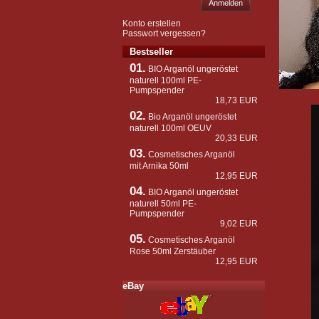
Anmelden
Konto erstellen
Passwort vergessen?
Bestseller
01.
BIO Arganöl ungeröstet
naturell 100ml PE-
Pumpspender
18,73 EUR
02.
Bio Arganöl ungeröstet
naturell 100ml OEUV
20,33 EUR
03.
Cosmetisches Arganöl
mit Arnika 50ml
12,95 EUR
04.
BIO Arganöl ungeröstet
naturell 50ml PE-
Pumpspender
9,02 EUR
05.
Cosmetisches Arganöl
Rose 50ml Zerstäuber
12,95 EUR
eBay