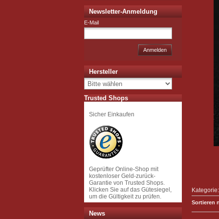
Newsletter-Anmeldung
E-Mail
Anmelden
Hersteller
Trusted Shops
Sicher Einkaufen
Geprüfter Online-Shop mit
kostenloser Geld-zurück-
Garantie von Trusted Shops.
Klicken Sie auf das Gütesiegel,
Kategorie
um die Gültigkeit zu prüfen.
Sortieren 
News