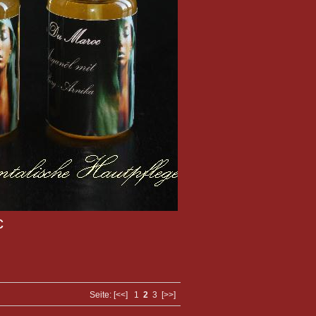
c
Seite:
[<<]
1
2
3
[>>]