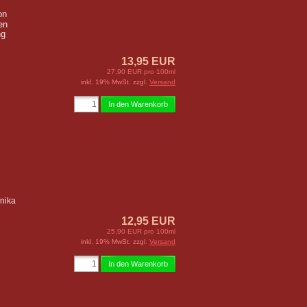
on
en
ng
13,95 EUR
27,90 EUR pro 100ml
inkl. 19% MwSt. zzgl.
Versand
In den Warenkorb
rnika
12,95 EUR
25,90 EUR pro 100ml
inkl. 19% MwSt. zzgl.
Versand
In den Warenkorb