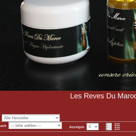
Les Reves Du Maro
:
nach
Anzeigen