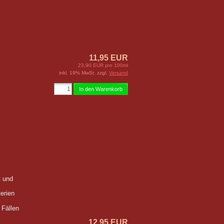
11,95 EUR
23,90 EUR pro 100ml
inkl. 19% MwSt. zzgl.
Versand
In den Warenkorb
t und
erien
 Fällen
12,95 EUR