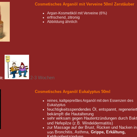
Cosmetisches Arganöl mit Verveine 50ml Zerstäuber
Argan-Kosmetiköl mit Verveine (6%)
erfrischend, zitronig
Abbildung ähnlich
2-3 Wochen
it:
Cosmetisches Arganöl Eukalyptus 50ml
reines, kaltgepreßtes Arganöl mit den Essenzen des
Eukalyptus
feuchtigkeitsspendendes Öl, entspannt, regenerier
bekämpft die Hautalterung
s
ehr
wirksam gegen Hautentzündungen durch Bakt
und Hefepilze (z.B. Windeldermatitis)
zur
Massage
auf der Brust
, Rücken und Nacken
in
Bronchitis, Asthma
,
Grippe, Erkältung
,
von
Kehlkopfentzündung