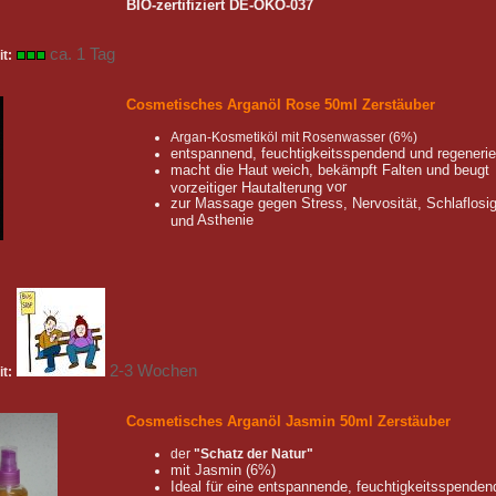
BIO-zertifiziert DE-ÖKO-037
ca. 1 Tag
it:
Cosmetisches Arganöl Rose 50ml Zerstäuber
Argan-Kosmetiköl mit Rosenwasser (6%)
entspannend,
feuchtigkeitsspendend und regeneri
macht die Haut weich,
bekämpft
Falten und
beugt
vor
vorzeitiger Hautalterung
zur
Massage
gegen Stress,
Nervosität,
Schlaflosig
Asthenie
und
2-3 Wochen
it:
Cosmetisches Arganöl Jasmin 50ml Zerstäuber
der
"Schatz der Natur"
mit Jasmin (6%)
Ideal für eine entspannende, feuchtigkeitsspenden