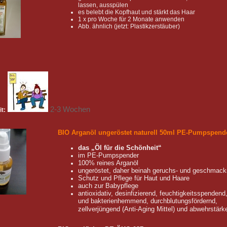
lassen, ausspülen
es belebt die Kopfhaut und stärkt das Haar
1 x pro Woche für 2 Monate anwenden
Abb. ähnlich (jetzt: Plastikzerstäuber)
2-3 Wochen
it:
BIO Arganöl ungeröstet naturell 50ml PE-Pumpspend
das „Öl für die Schönheit“
im PE-Pumpspender
100% reines Arganöl
ungeröstet, daher beinah geruchs- und geschmack
Schutz und Pflege für Haut und Haare
auch zur Babypflege
antioxidativ, desinfizierend, feuchtigkeitsspendend,
und bakterienhemmend, durchblutungsfördernd,
zellverjüngend (Anti-Aging Mittel) und abwehrstärk