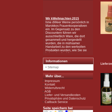
Wir k
Weihnachten 2015
hme dWeer Weine persönlich in
Marokkos Frauenkooperativen
ein. Im Gegensatz zu den
Discountern führen wir
ausschließlich Ware, die dort
gesammelt und hergestellt
wurden, die in mühsamer
Handarbeit zu den wertvollen
Produkten wurden, wie Sie sie
bei uns kaufen können.
Wir sind zudem von der EU als
Importeur zugelassen und
unterliegen der Kontrolle nach
Informationen
Lieferze
der sog. Novel-Food-VO.
Sitemap
Seit Juli 2012 sind wir für das
Argan Speiseöl BIO-zertifiziert
gemäß EG-Öko-Verordnung
Mehr über...
durch DE-ÖKO-037 (Marokko
Impressum
Landwirtschaft)
Kontakt
Widerrufsrecht
AGB
Liefer- und Versandkosten
Privatsphäre und Datenschutz
Callback Service
Seite speichern bei