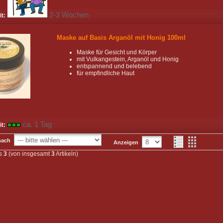
2-3 Wochen
it:
Maske auf Basis Arganöl mit Honig 100ml
Maske für Gesicht und Körper
mit Vulkangestein, Arganöl und Honig
entspannend und belebend
für empfindliche Haut
ca. 1 Tag
it:
nach
Anzeigen
s
3
(von insgesamt
3
Artikeln)