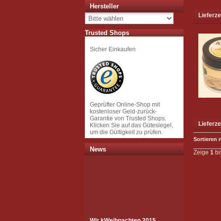
Hersteller
Lieferze
Trusted Shops
Sicher Einkaufen
Geprüfter Online-Shop mit
kostenloser Geld-zurück-
Garantie von Trusted Shops.
Lieferze
Klicken Sie auf das Gütesiegel,
um die Gültigkeit zu prüfen.
Sortieren 
News
Zeige
1
bi
Wir k
Weihnachten 2015