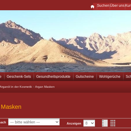
Suchen
Über uns
Ku
e
Geschenk-Sets
Gesundheitsprodukte
Gutscheine
Wohlgerüche
Sc
Arganöl in der Kosmetik
»
Argan Masken
 Masken
nach
Anzeigen