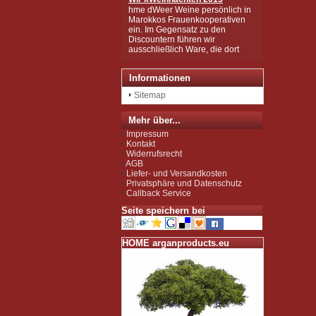
hme dWeer Weine persönlich in
Marokkos Frauenkooperativen
ein. Im Gegensatz zu den
Discountern führen wir
ausschließlich Ware, die dort
gesammelt und hergestellt
wurden, die in mühsamer
Handarbeit zu den wertvollen
Informationen
Produkten wurden, wie Sie sie
bei uns kaufen können.
Sitemap
Wir sind zudem von der EU als
Importeur zugelassen und
unterliegen der Kontrolle nach
Mehr über...
der sog. Novel-Food-VO.
Impressum
Seit Juli 2012 sind wir für das
Kontakt
Argan Speiseöl BIO-zertifiziert
Widerrufsrecht
gemäß EG-Öko-Verordnung
AGB
durch DE-ÖKO-037 (Marokko
Liefer- und Versandkosten
Landwirtschaft)
Privatsphäre und Datenschutz
Callback Service
Seite speichern bei
HOME arganproducts.eu