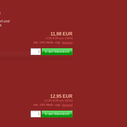
d
rt und
ie
11,98 EUR
9,58 EUR pro 100ml
inkl. 19% MwSt. zzgl.
Versand
In den Warenkorb
12,95 EUR
12,95 EUR pro 100ml
inkl. 19% MwSt. zzgl.
Versand
In den Warenkorb