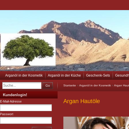
Arganöl in der Kosmetik
Arganöl in der Küche
Geschenk-Sets
Gesundh
Go
Startseite
»
Arganöl in der Kosmetik
»
Argan Haut
Kundenlogin!
Argan Hautöle
E-Mail-Adresse
Passwort