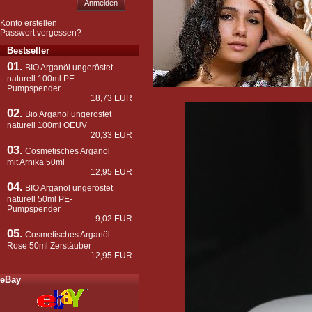
Anmelden
Konto erstellen
Passwort vergessen?
Bestseller
01.
BIO Arganöl ungeröstet
naturell 100ml PE-
Pumpspender
18,73 EUR
02.
Bio Arganöl ungeröstet
naturell 100ml OEUV
20,33 EUR
03.
Cosmetisches Arganöl
mit Arnika 50ml
12,95 EUR
04.
BIO Arganöl ungeröstet
naturell 50ml PE-
Pumpspender
9,02 EUR
05.
Cosmetisches Arganöl
Rose 50ml Zerstäuber
12,95 EUR
eBay