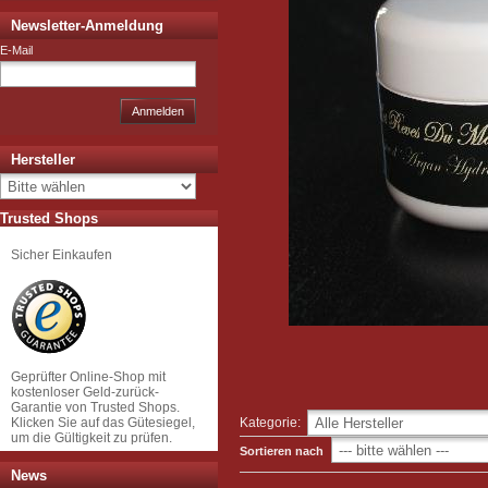
Newsletter-Anmeldung
E-Mail
Anmelden
Hersteller
Trusted Shops
Sicher Einkaufen
Geprüfter Online-Shop mit
kostenloser Geld-zurück-
Garantie von Trusted Shops.
Klicken Sie auf das Gütesiegel,
Kategorie:
um die Gültigkeit zu prüfen.
Sortieren nach
News