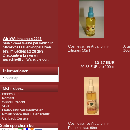
Wir k
Weihnachten 2015
hme dWeer Weine persönlich in
Marokkos Frauenkooperativen
Cosmetisches Arganöl mit
Arga
ein. Im Gegensatz zu den
Zitronen 50ml
200
Discountern führen wir
ausschließlich Ware, die dort
gesammelt und hergestellt
15,17 EUR
wurden, die in mühsamer
20,23 EUR pro 100ml
Handarbeit zu den wertvollen
Informationen
Produkten wurden, wie Sie sie
bei uns kaufen können.
Sitemap
Wir sind zudem von der EU als
Importeur zugelassen und
Mehr über...
unterliegen der Kontrolle nach
der sog. Novel-Food-VO.
Impressum
Seit Juli 2012 sind wir für das
Kontakt
Argan Speiseöl BIO-zertifiziert
Widerrufsrecht
gemäß EG-Öko-Verordnung
AGB
durch DE-ÖKO-037 (Marokko
Liefer- und Versandkosten
Landwirtschaft)
Privatsphäre und Datenschutz
Callback Service
Cosmetisches Arganöl mit
Seite speichern bei
Pampelmuse 60ml