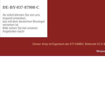
DE-BY-037-87908-C
Ab sofort können Sie von uns
Arganöl erwerben,
das mit dem deutschen Biosiegel
versehen ist
Bitte sehen Sie bei unseren
Angeboten nach!
Dieser shop ist Eigentum der ETI GMBH, Birkenstr.15 
Shopso