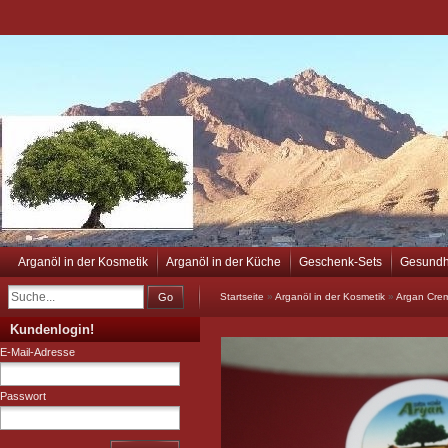
Arganöl in der Kosmetik
Arganöl in der Küche
Geschenk-Sets
Gesundh
Go
Startseite
»
Arganöl in der Kosmetik
»
Argan Cre
Kundenlogin!
E-Mail-Adresse
Passwort