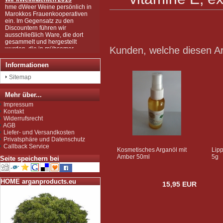
hme dWeer Weine persönlich in
Marokkos Frauenkooperativen
ein. Im Gegensatz zu den
Discountern führen wir
ausschließlich Ware, die dort
gesammelt und hergestellt
wurden, die in mühsamer
Kunden, welche diesen Art
Handarbeit zu den wertvollen
Produkten wurden, wie Sie sie
bei uns kaufen können.
Informationen
Wir sind zudem von der EU als
Sitemap
Importeur zugelassen und
unterliegen der Kontrolle nach
der sog. Novel-Food-VO.
Mehr über...
Seit Juli 2012 sind wir für das
Impressum
Argan Speiseöl BIO-zertifiziert
Kontakt
gemäß EG-Öko-Verordnung
Widerrufsrecht
durch DE-ÖKO-037 (Marokko
AGB
Landwirtschaft)
Liefer- und Versandkosten
Privatsphäre und Datenschutz
Callback Service
Kosmetisches Arganöl mit
Lipp
Amber 50ml
5g
Seite speichern bei
HOME arganproducts.eu
15,95 EUR