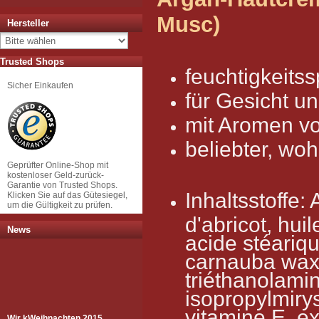
Musc)
Hersteller
Trusted Shops
feuchtigkeits
Sicher Einkaufen
für Gesicht u
mit Aromen v
beliebter, wo
Geprüfter Online-Shop mit
kostenloser Geld-zurück-
Garantie von Trusted Shops.
Inhaltsstoffe:
Klicken Sie auf das Gütesiegel,
um die Gültigkeit zu prüfen.
d'abricot, huil
News
acide stéariqu
carnauba wax
triéthanolamin
isopropylmirys
Wir k
Weihnachten 2015
vitamine E, ex