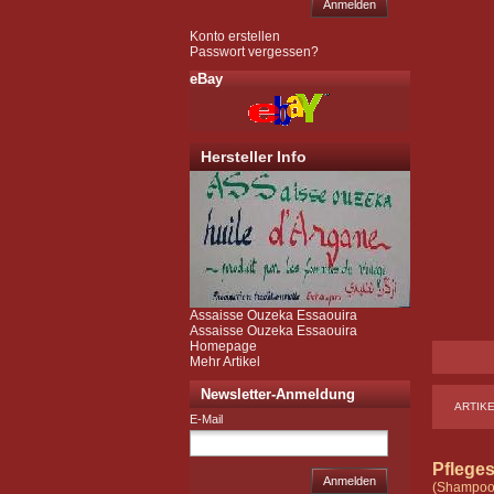
Anmelden
Konto erstellen
Passwort vergessen?
eBay
Hersteller Info
Assaisse Ouzeka Essaouira
Assaisse Ouzeka Essaouira
Homepage
Mehr Artikel
Newsletter-Anmeldung
ARTIK
E-Mail
Pflege
Anmelden
(Shampooi