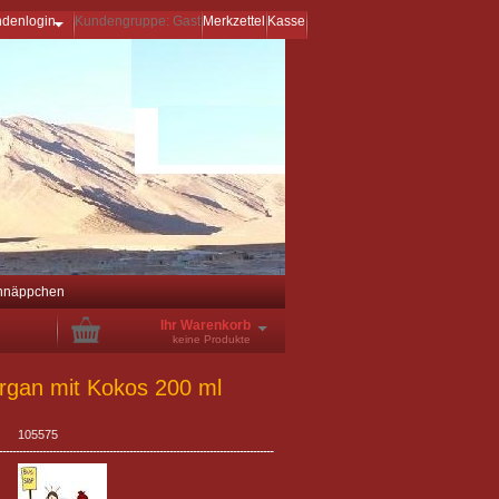
ndenlogin
Kundengruppe: Gast
Merkzettel
Kasse
hnäppchen
Ihr Warenkorb
keine Produkte
gan mit Kokos 200 ml
105575