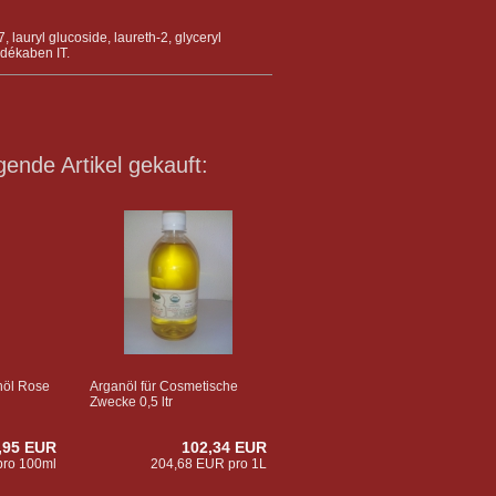
 lauryl glucoside, laureth-2, glyceryl
, dékaben IT.
gende Artikel gekauft:
nöl Rose
Arganöl für Cosmetische
Zwecke 0,5 ltr
,95 EUR
102,34 EUR
pro 100ml
204,68 EUR pro 1L