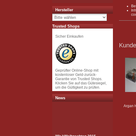
Be
Hersteller
In
coc
Trusted Shops
Sicher Einkaufen
Kunden
Geprüfter Online-Shop mit
kostenloser Geld-zurück-
Garantie von Trusted Shops.
Klicken Sie auf das Gütesiegel,
um die Gültigkeit zu prüfen.
News
Argan H
Wir k
Weihnachten 2015