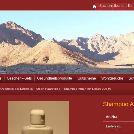
Suchen
Über uns
Ku
e
Geschenk-Sets
Gesundheitsprodukte
Gutscheine
Wohlgerüche
Sc
Arganöl in der Kosmetik
»
Argan Haarpflege
»
Shampoo Argan mit Kokos 200 ml
Shampoo Ar
Art.Nr.:
Lieferzeit: