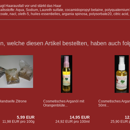
ugt Haarausfall vor und stärkt das Haar
haltsstoffe: Aqua, Sodium, Laureth sulfate, cocamidopropyl betaine, polyquaternium7,
oate, nacl, oleth-5, huiles essentielles, argania spinosa, polysorbate20, citric acid
, welche diesen Artikel bestellten, haben auch fol
andseife Zitrone
Cosmetisches Arganöl mit
Cosmetisches Arga
Orangenblüte...
50ml...
5,99 EUR
14,95 EUR
12
11,98 EUR pro 100g
24,92 EUR pro 100ml
25,90 EUR 