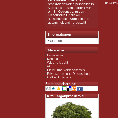
hme dWeer Weine persönlich in
Für weiter
Marokkos Frauenkooperativen
ein. Im Gegensatz zu den
Discountern führen wir
ausschließlich Ware, die dort
gesammelt und hergestellt
wurden, die in mühsamer
Handarbeit zu den wertvollen
Produkten wurden, wie Sie sie
Informationen
bei uns kaufen können.
Wir sind zudem von der EU als
Sitemap
Importeur zugelassen und
unterliegen der Kontrolle nach
der sog. Novel-Food-VO.
Mehr über...
Seit Juli 2012 sind wir für das
Impressum
Argan Speiseöl BIO-zertifiziert
Kontakt
gemäß EG-Öko-Verordnung
Widerrufsrecht
durch DE-ÖKO-037 (Marokko
AGB
Landwirtschaft)
Liefer- und Versandkosten
Privatsphäre und Datenschutz
Callback Service
Seite speichern bei
HOME arganproducts.eu