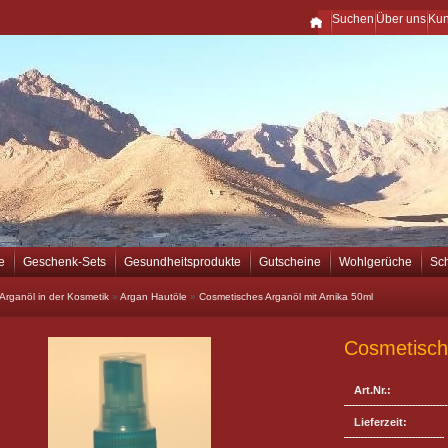
Suchen
Über uns
Ku
e
Geschenk-Sets
Gesundheitsprodukte
Gutscheine
Wohlgerüche
Sc
Arganöl in der Kosmetik
»
Argan Hautöle
»
Cosmetisches Arganöl mit Arnika 50ml
Cosmetisch
Art.Nr.:
Lieferzeit: