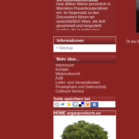
hme dWeer Weine persönlich in
Marokkos Frauenkooperativen
ein. Im Gegensatz zu den
Discountern führen wir
ausschließlich Ware, die dort
gesammelt und hergestellt
wurden, die in mühsamer
Handarbeit zu den wertvollen
Produkten wurden, wie Sie sie
bei uns kaufen können.
Informationen
Öl der 
Wir sind zudem von der EU als
Importeur zugelassen und
Sitemap
unterliegen der Kontrolle nach
der sog. Novel-Food-VO.
Mehr über...
Seit Juli 2012 sind wir für das
Impressum
Argan Speiseöl BIO-zertifiziert
Kontakt
gemäß EG-Öko-Verordnung
Widerrufsrecht
durch DE-ÖKO-037 (Marokko
AGB
Landwirtschaft)
Liefer- und Versandkosten
Privatsphäre und Datenschutz
Callback Service
Seite speichern bei
HOME arganproducts.eu