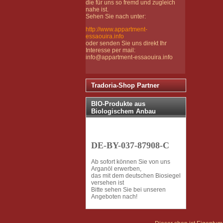
die für uns so fremd und zugleich
nahe ist.
Sehen Sie nach unter:
http://www.appartment-
essaouira.info
oder senden Sie uns direkt Ihr
Interesse per mail:
info@appartment-essaouira.info
Tradoria-Shop Partner
BIO-Produkte aus
Biologischem Anbau
DE-BY-037-87908-C
Ab sofort können Sie von uns
Arganöl erwerben,
das mit dem deutschen Biosiegel
versehen ist
Bitte sehen Sie bei unseren
Angeboten nach!