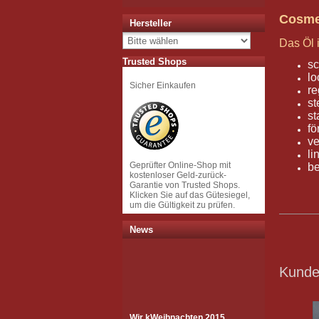
Cosmet
Hersteller
Das Öl 
Trusted Shops
sc
lo
Sicher Einkaufen
re
st
s
fö
ve
li
Geprüfter Online-Shop mit
be
kostenloser Geld-zurück-
Garantie von Trusted Shops.
Klicken Sie auf das Gütesiegel,
um die Gültigkeit zu prüfen.
News
Kunden
Wir k
Weihnachten 2015