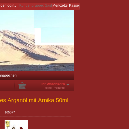
ndenlogin
Kundengruppe: Gast
Merkzettel
Kasse
hnäppchen
Ihr Warenkorb
keine Produkte
es Arganöl mit Arnika 50ml
105577