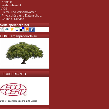
gemäß EG-Öko-Verordnung
Kontakt
durch DE-ÖKO-037 (Marokko
Widerrufsrecht
Landwirtschaft)
AGB
Liefer- und Versandkosten
Privatsphäre und Datenschutz
Callback Service
Seite speichern bei
HOME arganproducts.eu
ECOCERT-INFO
Das ist das französische BIO-Siegel