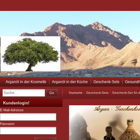
Arganöl in der Kosmetik
Arganöl in der Küche
Geschenk-Sets
Gesundh
Go
Startseite
»
Geschenk-Sets
»
Geschenk-Set für 
Kundenlogin!
E-Mail-Adresse
Passwort