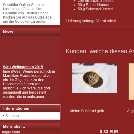
200 ml Argan Speiseöl
Geprüfter Online-Shop mit
50 g Ras el Hanout
kostenloser Geld-zurück-
50 g Schwarzkümmel
Garantie von Trusted Shops.
Klicken Sie auf das Gütesiegel,
Lieferung solange Vorrat reicht
um die Gültigkeit zu prüfen.
News
Kunden, welche diesen Art
Wir k
Weihnachten 2015
hme dWeer Weine persönlich in
Marokkos Frauenkooperativen
ein. Im Gegensatz zu den
Discountern führen wir
ausschließlich Ware, die dort
gesammelt und hergestellt
wurden, die in mühsamer
Handarbeit zu den wertvollen
Produkten wurden, wie Sie sie
bei uns kaufen können.
Informationen
Wir sind zudem von der EU als
kleine Schüssel gelb
Arga
Importeur zugelassen und
Sitemap
unterliegen der Kontrolle nach
der sog. Novel-Food-VO.
Mehr über...
Seit Juli 2012 sind wir für das
8,33 EUR
Argan Speiseöl BIO-zertifiziert
Impressum