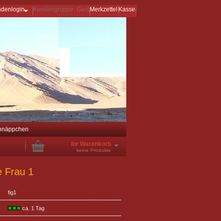
ndenlogin
Kundengruppe: Gast
Merkzettel
Kasse
hnäppchen
Ihr Warenkorb
keine Produkte
e Frau 1
fig1
ca. 1 Tag