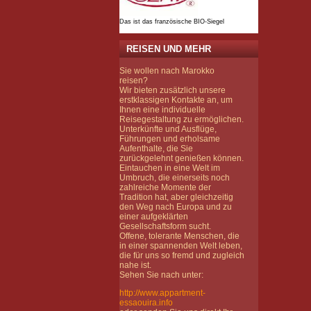
Das ist das französische BIO-Siegel
REISEN UND MEHR
Sie wollen nach Marokko
reisen?
Wir bieten zusätzlich unsere
erstklassigen Kontakte an, um
Ihnen eine individuelle
Reisegestaltung zu ermöglichen.
Unterkünfte und Ausflüge,
Führungen und erholsame
Aufenthalte, die Sie
zurückgelehnt genießen können.
Eintauchen in eine Welt im
Umbruch, die einerseits noch
zahlreiche Momente der
Tradition hat, aber gleichzeitig
den Weg nach Europa und zu
einer aufgeklärten
Gesellschaftsform sucht.
Offene, tolerante Menschen, die
in einer spannenden Welt leben,
die für uns so fremd und zugleich
nahe ist.
Sehen Sie nach unter:
http://www.appartment-
essaouira.info