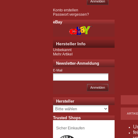
Anmelden
Konto erstellen
Passwort vergessen?
eBay
Hersteller Info
Unbekannt
Mehr Artikel
Newsletter-Anmeldung
E-Mail
Anmelden
Hersteller
ARTIK
Trusted Shops
Un
Sicher Einkaufen
fe
ve