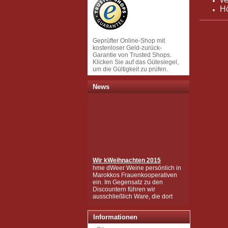
H
Geprüfter Online-Shop mit
kostenloser Geld-zurück-
Garantie von Trusted Shops.
Klicken Sie auf das Gütesiegel,
um die Gültigkeit zu prüfen.
News
Wir k
Weihnachten 2015
hme dWeer Weine persönlich in
Marokkos Frauenkooperativen
ein. Im Gegensatz zu den
Discountern führen wir
ausschließlich Ware, die dort
gesammelt und hergestellt
wurden, die in mühsamer
Handarbeit zu den wertvollen
Informationen
Produkten wurden, wie Sie sie
bei uns kaufen können.