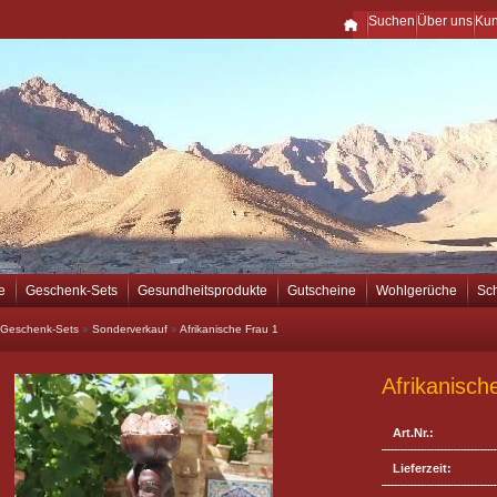
Suchen
Über uns
Ku
e
Geschenk-Sets
Gesundheitsprodukte
Gutscheine
Wohlgerüche
Sc
Geschenk-Sets
»
Sonderverkauf
»
Afrikanische Frau 1
Afrikanisch
Art.Nr.:
Lieferzeit: