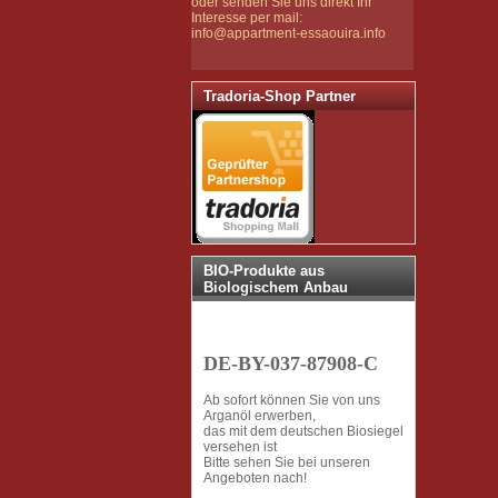
oder senden Sie uns direkt Ihr
Interesse per mail:
info@appartment-essaouira.info
Tradoria-Shop Partner
BIO-Produkte aus
Biologischem Anbau
DE-BY-037-87908-C
Ab sofort können Sie von uns
Arganöl erwerben,
das mit dem deutschen Biosiegel
versehen ist
Bitte sehen Sie bei unseren
Angeboten nach!