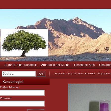
Arganöl in der Kosmetik
Arganöl in der Küche
Geschenk-Sets
Gesundh
Go
Startseite
»
Arganöl in der Kosmetik
»
Argan Haut
Kundenlogin!
E-Mail-Adresse
Passwort