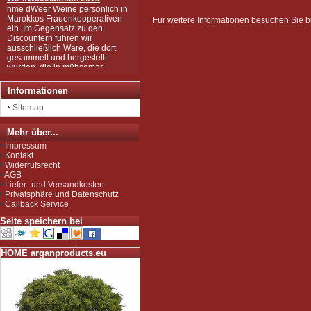
hme dWeer Weine persönlich in
Marokkos Frauenkooperativen
Für weitere Informationen besuchen Sie bi
ein. Im Gegensatz zu den
Discountern führen wir
ausschließlich Ware, die dort
gesammelt und hergestellt
wurden, die in mühsamer
Handarbeit zu den wertvollen
Produkten wurden, wie Sie sie
bei uns kaufen können.
Informationen
Wir sind zudem von der EU als
Sitemap
Importeur zugelassen und
unterliegen der Kontrolle nach
der sog. Novel-Food-VO.
Mehr über...
Seit Juli 2012 sind wir für das
Impressum
Argan Speiseöl BIO-zertifiziert
Kontakt
gemäß EG-Öko-Verordnung
Widerrufsrecht
durch DE-ÖKO-037 (Marokko
AGB
Landwirtschaft)
Liefer- und Versandkosten
Privatsphäre und Datenschutz
Callback Service
Seite speichern bei
HOME arganproducts.eu