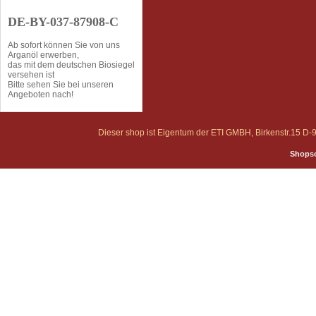
DE-BY-037-87908-C
Ab sofort können Sie von uns
Arganöl erwerben,
das mit dem deutschen Biosiegel
versehen ist
Bitte sehen Sie bei unseren
Angeboten nach!
Dieser shop ist Eigentum der ETI GMBH, Birkenstr.15 
Shopso