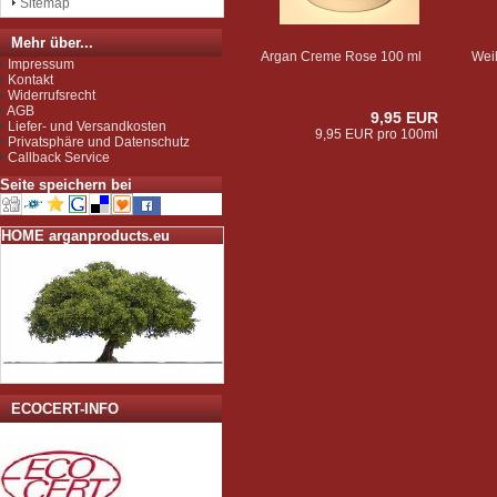
Sitemap
Importeur zugelassen und
unterliegen der Kontrolle nach
der sog. Novel-Food-VO.
Mehr über...
Seit Juli 2012 sind wir für das
Argan Creme Rose 100 ml
Wei
Impressum
Argan Speiseöl BIO-zertifiziert
Kontakt
gemäß EG-Öko-Verordnung
Widerrufsrecht
durch DE-ÖKO-037 (Marokko
AGB
Landwirtschaft)
9,95 EUR
Liefer- und Versandkosten
9,95 EUR pro 100ml
Privatsphäre und Datenschutz
Callback Service
Seite speichern bei
HOME arganproducts.eu
ECOCERT-INFO