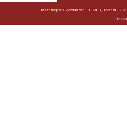
Dieser shop ist Eigentum der ETI GMBH, Birkenstr.15 
Shopso