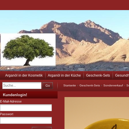
Arganöl in der Kosmetik
Arganöl in der Küche
Geschenk-Sets
Gesundh
Go
Startseite
»
Geschenk-Sets
»
Sonderverkauf
»
S
Kundenlogin!
E-Mail-Adresse
Passwort