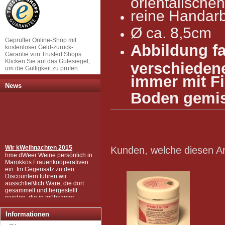
orientalischen 
reine Handarb
Ø ca. 8,5cm
Geprüfter Online-Shop mit
Abbildung fa
kostenloser Geld-zurück-
Garantie von Trusted Shops.
Klicken Sie auf das Gütesiegel,
verschiedene
um die Gültigkeit zu prüfen.
immer mit F
News
Boden gemisc
Wir k
Weihnachten 2015
Kunden, welche diesen Art
hme dWeer Weine persönlich in
Marokkos Frauenkooperativen
ein. Im Gegensatz zu den
Discountern führen wir
ausschließlich Ware, die dort
gesammelt und hergestellt
wurden, die in mühsamer
Handarbeit zu den wertvollen
Produkten wurden, wie Sie sie
bei uns kaufen können.
Informationen
Wir sind zudem von der EU als