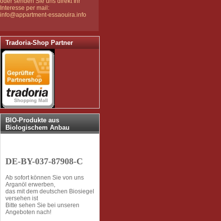
oder senden Sie uns direkt Ihr
Interesse per mail:
info@appartment-essaouira.info
Tradoria-Shop Partner
BIO-Produkte aus
Biologischem Anbau
DE-BY-037-87908-C
Ab sofort können Sie von uns
Arganöl erwerben,
das mit dem deutschen Biosiegel
versehen ist
Bitte sehen Sie bei unseren
Angeboten nach!