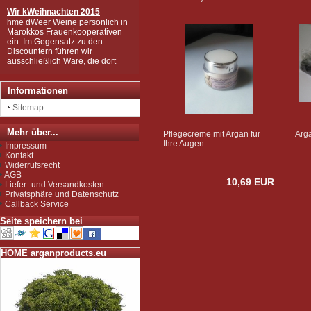
Wir k
Weihnachten 2015
hme dWeer Weine persönlich in
Marokkos Frauenkooperativen
ein. Im Gegensatz zu den
Discountern führen wir
ausschließlich Ware, die dort
gesammelt und hergestellt
wurden, die in mühsamer
Handarbeit zu den wertvollen
Informationen
Produkten wurden, wie Sie sie
bei uns kaufen können.
Sitemap
Wir sind zudem von der EU als
Importeur zugelassen und
unterliegen der Kontrolle nach
Mehr über...
Pflegecreme mit Argan für
Arg
der sog. Novel-Food-VO.
Ihre Augen
Impressum
Seit Juli 2012 sind wir für das
Kontakt
Argan Speiseöl BIO-zertifiziert
Widerrufsrecht
gemäß EG-Öko-Verordnung
AGB
durch DE-ÖKO-037 (Marokko
10,69 EUR
Liefer- und Versandkosten
Landwirtschaft)
Privatsphäre und Datenschutz
Callback Service
Seite speichern bei
HOME arganproducts.eu