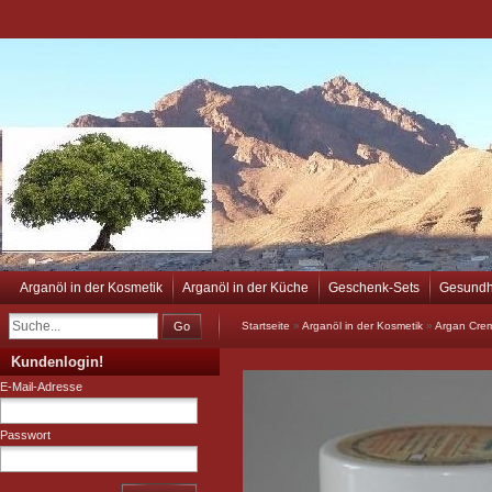
Arganöl in der Kosmetik
Arganöl in der Küche
Geschenk-Sets
Gesundh
Go
Startseite
»
Arganöl in der Kosmetik
»
Argan Cre
Kundenlogin!
E-Mail-Adresse
Passwort