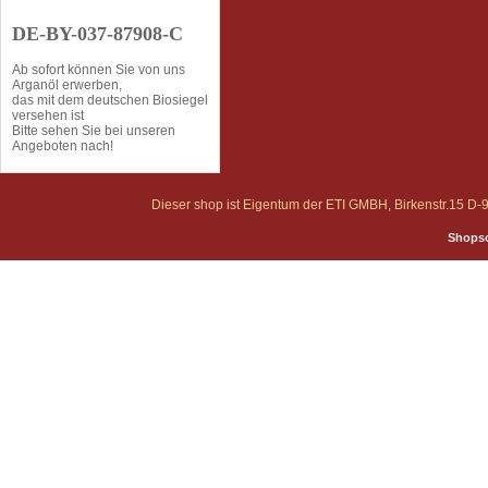
DE-BY-037-87908-C
Ab sofort können Sie von uns
Arganöl erwerben,
das mit dem deutschen Biosiegel
versehen ist
Bitte sehen Sie bei unseren
Angeboten nach!
Dieser shop ist Eigentum der ETI GMBH, Birkenstr.15 
Shopso