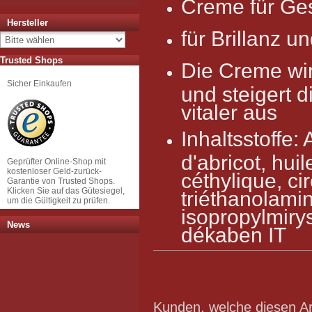
Creme für Ge
Hersteller
für Brillanz
und
Trusted Shops
Die Creme wi
Sicher Einkaufen
und steigert d
vitaler aus
Inhaltsstoffe:
d'abricot, hui
Geprüfter Online-Shop mit
kostenloser Geld-zurück-
céthylique, ci
Garantie von Trusted Shops.
Klicken Sie auf das Gütesiegel,
triéthanolamin
um die Gültigkeit zu prüfen.
isopropylmirys
News
dékaben IT
Kunden, welche diesen Art