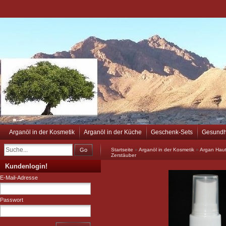
Arganöl in der Kosmetik
Arganöl in der Küche
Geschenk-Sets
Gesundh
Go
Startseite
»
Arganöl in der Kosmetik
»
Argan Haut
Zerstäuber
Kundenlogin!
E-Mail-Adresse
Passwort