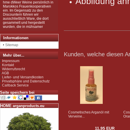
Abbildung ähn
Marokkos Frauenkooperativen
ein. Im Gegensatz zu den
Discountern führen wir
ausschließlich Ware, die dort
gesammelt und hergestellt
wurden, die in mühsamer
Handarbeit zu den wertvollen
Produkten wurden, wie Sie sie
bei uns kaufen können.
Informationen
Wir sind zudem von der EU als
Importeur zugelassen und
Sitemap
unterliegen der Kontrolle nach
der sog. Novel-Food-VO.
Kunden, welche diesen Art
Mehr über...
Seit Juli 2012 sind wir für das
Argan Speiseöl BIO-zertifiziert
Impressum
gemäß EG-Öko-Verordnung
Kontakt
durch DE-ÖKO-037 (Marokko
Widerrufsrecht
Landwirtschaft)
AGB
Liefer- und Versandkosten
Privatsphäre und Datenschutz
Callback Service
Seite speichern bei
HOME arganproducts.eu
Cosmetisches Arganöl mit
Cos
Verveine...
Oran
11,95 EUR