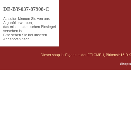
DE-BY-037-87908-C
Ab sofort können Sie von uns
Arganöl erwerben,
das mit dem deutschen Biosiegel
versehen ist
Bitte sehen Sie bei unseren
Angeboten nach!
Dieser shop ist Eigentum der ETI GMBH, Birkenstr.15 
Shopso