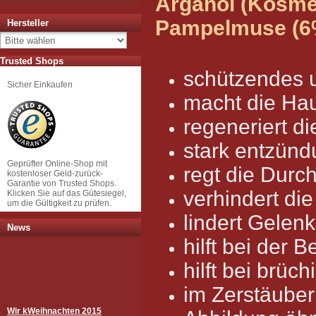
Arganöl (Kosmet
Pampelmuse (6
Hersteller
Trusted Shops
schützendes 
Sicher Einkaufen
macht die Ha
regeneriert d
stark entzü
Geprüfter Online-Shop mit
regt die Durc
kostenloser Geld-zurück-
Garantie von Trusted Shops.
verhindert di
Klicken Sie auf das Gütesiegel,
um die Gültigkeit zu prüfen.
lindert Gele
News
hilft bei der
hilft bei brüc
im Zerstäuber
Wir k
Weihnachten 2015
hme dWeer Weine persönlich in