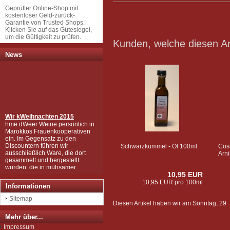
Geprüfter Online-Shop mit
kostenloser Geld-zurück-
Garantie von Trusted Shops.
Klicken Sie auf das Gütesiegel,
um die Gültigkeit zu prüfen.
Kunden, welche diesen Art
News
Wir k
Weihnachten 2015
hme dWeer Weine persönlich in
Marokkos Frauenkooperativen
ein. Im Gegensatz zu den
Discountern führen wir
Schwarzkümmel - Öl 100ml
Cos
ausschließlich Ware, die dort
Arn
gesammelt und hergestellt
wurden, die in mühsamer
Handarbeit zu den wertvollen
10,95 EUR
Produkten wurden, wie Sie sie
10,95 EUR pro 100ml
bei uns kaufen können.
Informationen
Wir sind zudem von der EU als
Importeur zugelassen und
Sitemap
Diesen Artikel haben wir am Sonntag, 2
unterliegen der Kontrolle nach
der sog. Novel-Food-VO.
Mehr über...
Seit Juli 2012 sind wir für das
Impressum
Argan Speiseöl BIO-zertifiziert