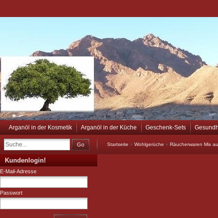
Arganöl in der Kosmetik
Arganöl in der Küche
Geschenk-Sets
Gesundh
Go
Startseite
»
Wohlgerüche
»
Räucherwaren Mix a
Kundenlogin!
E-Mail-Adresse
Passwort