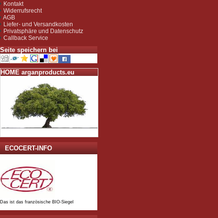
Kontakt
gemäß EG-Öko-Verordnung
Widerrufsrecht
durch DE-ÖKO-037 (Marokko
AGB
Landwirtschaft)
Liefer- und Versandkosten
Privatsphäre und Datenschutz
Callback Service
Seite speichern bei
HOME arganproducts.eu
ECOCERT-INFO
Das ist das französische BIO-Siegel