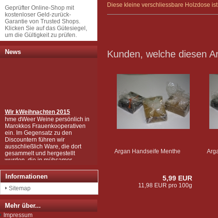
Diese kleine verschliessbare Holzdose ist
Geprüfter Online-Shop mit
kostenloser Geld-zurück-
Garantie von Trusted Shops.
Klicken Sie auf das Gütesiegel,
um die Gültigkeit zu prüfen.
News
Kunden, welche diesen Art
Wir k
Weihnachten 2015
hme dWeer Weine persönlich in
Marokkos Frauenkooperativen
ein. Im Gegensatz zu den
Discountern führen wir
ausschließlich Ware, die dort
gesammelt und hergestellt
Argan Handseife Menthe
Arg
wurden, die in mühsamer
Handarbeit zu den wertvollen
Produkten wurden, wie Sie sie
bei uns kaufen können.
Informationen
5,99 EUR
Wir sind zudem von der EU als
11,98 EUR pro 100g
Sitemap
Importeur zugelassen und
unterliegen der Kontrolle nach
der sog. Novel-Food-VO.
Mehr über...
Seit Juli 2012 sind wir für das
Impressum
Argan Speiseöl BIO-zertifiziert