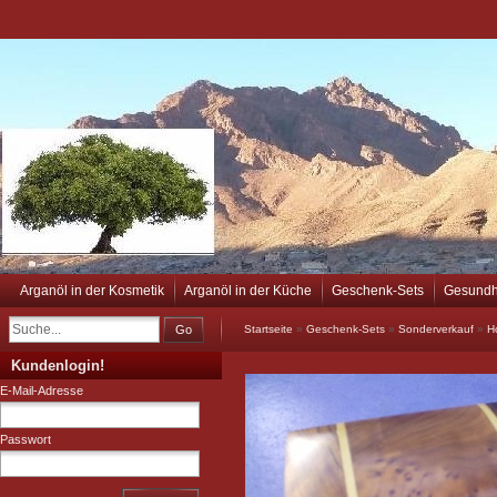
Arganöl in der Kosmetik
Arganöl in der Küche
Geschenk-Sets
Gesundh
Go
Startseite
»
Geschenk-Sets
»
Sonderverkauf
»
H
Kundenlogin!
E-Mail-Adresse
Passwort