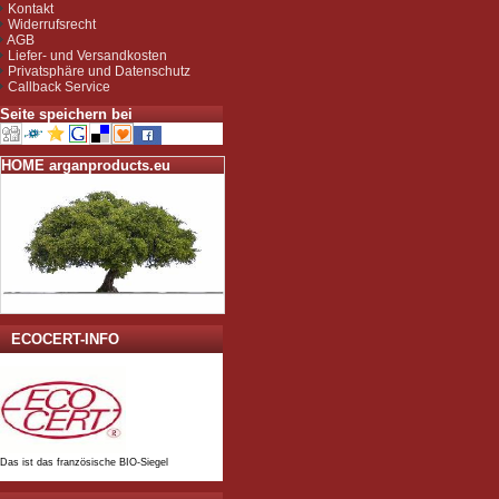
Kontakt
gemäß EG-Öko-Verordnung
Widerrufsrecht
durch DE-ÖKO-037 (Marokko
AGB
Landwirtschaft)
Liefer- und Versandkosten
Privatsphäre und Datenschutz
Callback Service
Seite speichern bei
HOME arganproducts.eu
ECOCERT-INFO
Das ist das französische BIO-Siegel