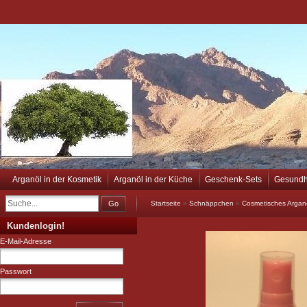
Arganöl in der Kosmetik
Arganöl in der Küche
Geschenk-Sets
Gesundh
Go
Startseite
»
Schnäppchen
»
Cosmetisches Arganö
Kundenlogin!
E-Mail-Adresse
Passwort