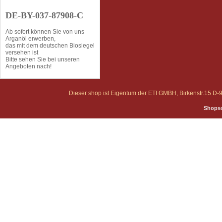
DE-BY-037-87908-C
Ab sofort können Sie von uns
Arganöl erwerben,
das mit dem deutschen Biosiegel
versehen ist
Bitte sehen Sie bei unseren
Angeboten nach!
Dieser shop ist Eigentum der ETI GMBH, Birkenstr.15 
Shopso