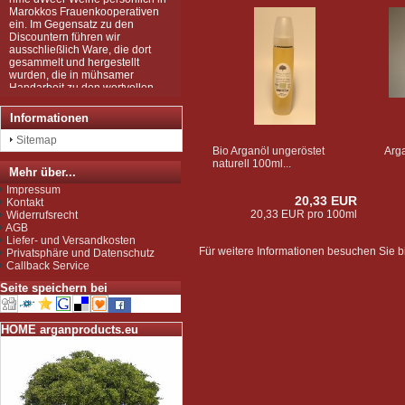
Marokkos Frauenkooperativen
ein. Im Gegensatz zu den
Discountern führen wir
ausschließlich Ware, die dort
gesammelt und hergestellt
wurden, die in mühsamer
Handarbeit zu den wertvollen
Produkten wurden, wie Sie sie
bei uns kaufen können.
Wir sind zudem von der EU als
Informationen
Importeur zugelassen und
Sitemap
unterliegen der Kontrolle nach
Bio Arganöl ungeröstet
Arg
der sog. Novel-Food-VO.
naturell 100ml...
Seit Juli 2012 sind wir für das
Mehr über...
Argan Speiseöl BIO-zertifiziert
Impressum
gemäß EG-Öko-Verordnung
20,33 EUR
Kontakt
durch DE-ÖKO-037 (Marokko
20,33 EUR pro 100ml
Widerrufsrecht
Landwirtschaft)
AGB
Liefer- und Versandkosten
Für weitere Informationen besuchen Sie bi
Privatsphäre und Datenschutz
Callback Service
Seite speichern bei
HOME arganproducts.eu