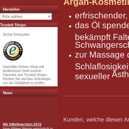
Argan-Kosmetik
Hersteller
erfrischender,
das Öl spende
Trusted Shops
bekämpft Falt
Sicher Einkaufen
Schwangerscha
zur
Massage
Schlaflosigkei
Geprüfter Online-Shop mit
kostenloser Geld-zurück-
Asth
sexueller
Garantie von Trusted Shops.
Klicken Sie auf das Gütesiegel,
um die Gültigkeit zu prüfen.
News
Kunden, welche diesen Art
Wir k
Weihnachten 2015
hme dWeer Weine persönlich in