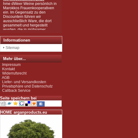
hme dWeer Weine persönlich in
Marokkos Frauenkooperativen
ein. Im Gegensatz zu den
Discountern führen wir
ausschließlich Ware, die dort
gesammelt und hergestellt
wurden, die in mühsamer
Handarbeit zu den wertvollen
Produkten wurden, wie Sie sie
bei uns kaufen können.
Informationen
Wir sind zudem von der EU als
Sitemap
Importeur zugelassen und
unterliegen der Kontrolle nach
der sog. Novel-Food-VO.
Mehr über...
Seit Juli 2012 sind wir für das
Impressum
Argan Speiseöl BIO-zertifiziert
Kontakt
gemäß EG-Öko-Verordnung
Widerrufsrecht
durch DE-ÖKO-037 (Marokko
AGB
Landwirtschaft)
Liefer- und Versandkosten
Privatsphäre und Datenschutz
Callback Service
Seite speichern bei
HOME arganproducts.eu