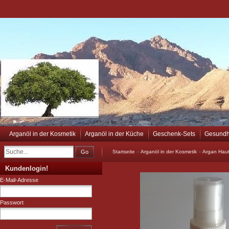
Arganöl in der Kosmetik
Arganöl in der Küche
Geschenk-Sets
Gesundh
Go
Startseite
»
Arganöl in der Kosmetik
»
Argan Haut
Kundenlogin!
E-Mail-Adresse
Passwort