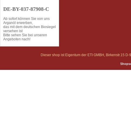
DE-BY-037-87908-C
Ab sofort können Sie von uns
Arganöl erwerben,
das mit dem deutschen Biosiegel
versehen ist
Bitte sehen Sie bei unseren
Angeboten nach!
Dieser shop ist Eigentum der ETI GMBH, Birkenstr.15 
Shopso