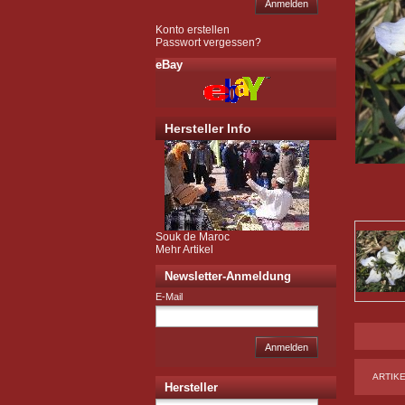
Anmelden
Konto erstellen
Passwort vergessen?
eBay
Hersteller Info
Souk de Maroc
Mehr Artikel
Newsletter-Anmeldung
E-Mail
Anmelden
ARTIK
Hersteller