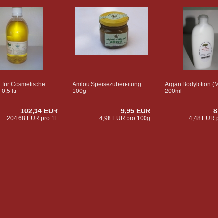
 für Cosmetische
Amlou Speisezubereitung
Argan Bodylotion (M
0,5 ltr
100g
200ml
102,34 EUR
9,95 EUR
8
204,68 EUR pro 1L
4,98 EUR pro 100g
4,48 EUR 