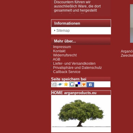
ausschließlich Ware, die dort
gesammelt und hergestellt
wurden, die in mühsamer
Handarbeit zu den wertvollen
Produkten wurden, wie Sie sie
Informationen
bei uns kaufen können.
Wir sind zudem von der EU als
Sitemap
Importeur zugelassen und
unterliegen der Kontrolle nach
der sog. Novel-Food-VO.
Mehr über...
Seit Juli 2012 sind wir für das
Impressum
Argan Speiseöl BIO-zertifiziert
Kontakt
Arganöl
gemäß EG-Öko-Verordnung
Widerrufsrecht
Zwecke 
durch DE-ÖKO-037 (Marokko
AGB
Landwirtschaft)
Liefer- und Versandkosten
Privatsphäre und Datenschutz
Callback Service
Seite speichern bei
HOME arganproducts.eu