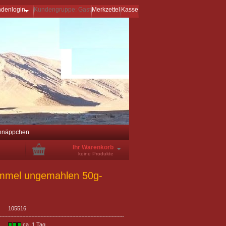
ndenlogin
Kundengruppe: Gast
Merkzettel
Kasse
hnäppchen
Ihr Warenkorb
keine Produkte
mmel ungemahlen 50g-
105516
ca. 1 Tag