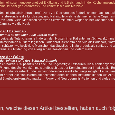
mmel ist sehr gut geeignet bei Erkältung und läßt sich auch in der Küche anwend
mel ist sehr geruchsintensiv und kommt frisch aus Marokko
mmel trägt als Nahrungsergänzung zur Deckung des Bedarfs an mehrfach ungesätt
, insbesondere die Linolsäure, sind Nährstoffe, welche der menschliche Organismus
ieren kann. Viele Menschen schätzen Schwarzkümmel wegen seiner wohltuenden 
arm, sowie die Haut.
 der Pharaonen
mmel ist seit über 3000 Jahren beliebt
 Leibärzte Tutenchamuns linderten den Husten ihrer Patienten mit Schwarzkümm
mmelsamen auf dem täglichen Fladenbrot, Kleopatra den Sud als Badesalz, Nofretet
n schätzen weltweit viele Menschen das ägyptische Naturprodukt als sanftes und 
ems, zur Milderung von allergischen Reaktionen und vielem mehr.
anze der Wüste
nden Inhaltsstoffe des Schwarzkümmels
 enthalten 35% pflanzliche Fette und ungesättigte Fettsäuren, 32% Kohlenhydrate 
 Wirkung des Schwarzkümmels ergibt sich aus der Kombination der Inhaltsstoffe. B
 Öl für die Naturheilkunde. Insbesondere die essentiellen ungesättigten Fettsäuren
im Körper. Sie stabilisieren die Zellmembranen, können Immunreaktionen wie Aller
d Staubalergikern, Asthmatikern, Akne- und Neurodermitis-Patienten und vieles me
, welche diesen Artikel bestellten, haben auch fol