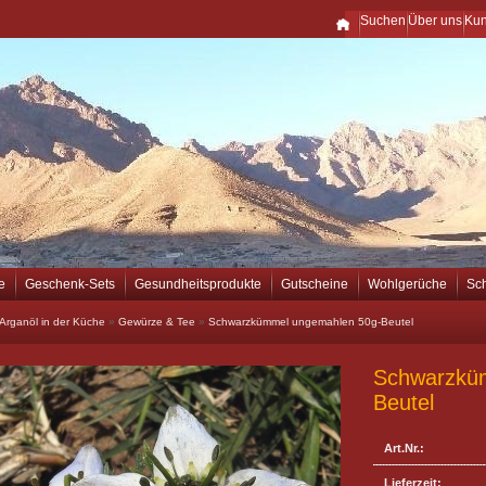
Suchen
Über uns
Ku
e
Geschenk-Sets
Gesundheitsprodukte
Gutscheine
Wohlgerüche
Sc
Arganöl in der Küche
»
Gewürze & Tee
»
Schwarzkümmel ungemahlen 50g-Beutel
Schwarzkü
Beutel
Art.Nr.:
Lieferzeit: