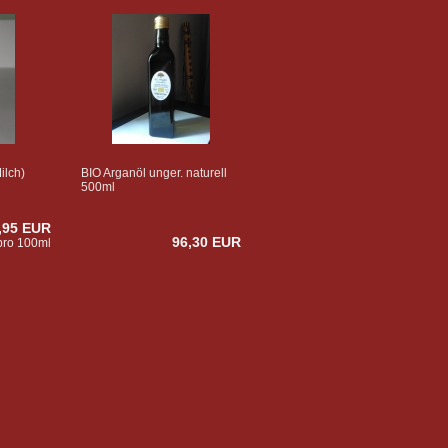
ilch)
BIO Arganöl unger. naturell
500ml
,95 EUR
96,30 EUR
pro 100ml