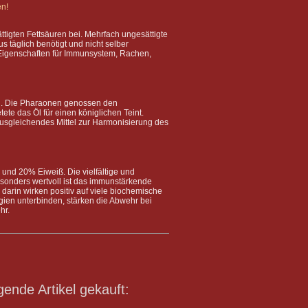
en!
igten Fettsäuren bei. Mehrfach ungesättigte
 täglich benötigt und nicht selber
Eigenschaften für Immunsystem, Rachen,
el. Die Pharaonen genossen den
e das Öl für einen königlichen Teint.
ausgleichendes Mittel zur Harmonisierung des
und 20% Eiweiß. Die vielfältige und
esonders wertvoll ist das immunstärkende
 darin wirken positiv auf viele biochemische
gien unterbinden, stärken die Abwehr bei
hr.
gende Artikel gekauft: