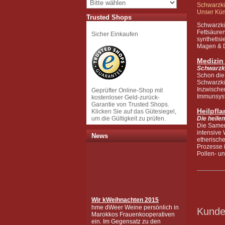
Schwarzkü
Unser Küm
Trusted Shops
Schwarzkü
Fettsäuren
Sicher Einkaufen
synthetis
Magen & D
Medizin
Schwarzkü
Schon die
Schwarzkü
Inzwische
Geprüfter Online-Shop mit
Immunsyst
kostenloser Geld-zurück-
Garantie von Trusted Shops.
Heilpfl
Klicken Sie auf das Gütesiegel,
um die Gültigkeit zu prüfen.
Die heile
Die Samen
intensive
News
etherische
Prozesse 
Pollen- un
Wir k
Weihnachten 2015
hme dWeer Weine persönlich in
Marokkos Frauenkooperativen
Kunden
ein. Im Gegensatz zu den
Discountern führen wir